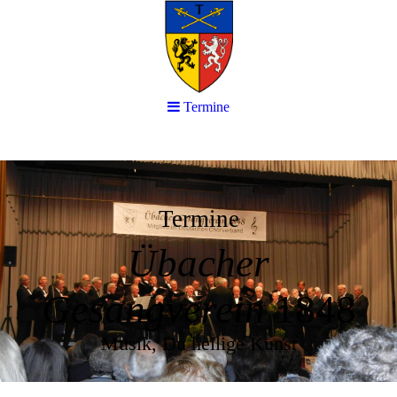
Termine
Termine
Übacher
Gesangverein
1848
Musik, Du heilige Kunst